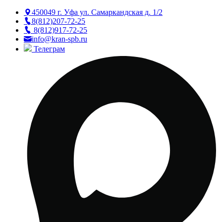
450049 г. Уфа ул. Самаркандская д. 1/2
8(812)207-72-25
8(812)917-72-25
info@kran-spb.ru
Телеграм